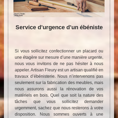
t
Service d’urgence d’un ébéniste
Dev
Si vous sollicitez confectionner un placard ou
une étagère sur mesure d’une manière urgente,
ère en
Dans 
nous vous invitons de ne pas hésiter à nous
oiserie
créat
appeler. Artisan Fleury est un artisan qualifié en
hoix de
impor
travaux d’ébénisterie. Nous n’intervenons pas
s ainsi
consis
seulement sur la fabrication des meubles, mais
avaux.
calcu
nous assurons aussi la rénovation de vos
de de
ressou
matériels en bois. Quel que soit la nature des
e vous
effec
tâches que vous sollicitez demander
rme de
déterm
urgemment, sachez que nous resterons à votre
ure. En
votre 
disposition. Nous sommes ouverts à une
sposons
bien a