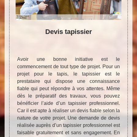
el en
Devis tapissier
Vo
actez
mati
sier
pas
hancy
tapi
Avoir une bonne initiative est le
commencement de tout type de projet. Pour un
projet pour le tapis, le tapissier est le
prestataire qui dispose une connaissance
fiable qui peut répondre à vos attentes. Même
Vous ne
Ne gas
dès le préparatif des travaux, vous pouvez
portant
irres
bénéficier l’aide d’un tapissier professionnel.
dans le
projet
Car il est apte à réaliser un devis fiable selon la
nel en
à veni
nature de votre projet. Une demande de devis
 Fleury
quali
réalisée auprès d’un tapissier professionnel est
ants à
repré
faisable gratuitement et sans engagement. En