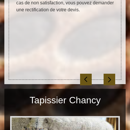
ionnel
grand 
cas de non satisfaction, vous pouvez demander
aux de
pour v
une rectification de votre devis.
us ces
équip
nt tous
adéqu
r vous
hauteu
eury à
tous l
si ses
les et
Tapissier Chancy