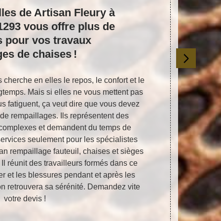
les de Artisan Fleury à
Venez pr
1293 vous offre plus de
sièges
 pour vos travaux
dans
ges de chaises !
 cherche en elles le repos, le confort et le
Savez-vous 
ngtemps. Mais si elles ne vous mettent pas
maison et p
ous fatiguent, ça veut dire que vous devez
toujours se
de rempaillages. Ils représentent des
l’intér
es, complexes et demandent du temps de
présentation
services seulement pour les spécialistes
vous propos
an rempaillage fauteuil, chaises et sièges
sièges ré
Il réunit des travailleurs formés dans ce
satisfact
er et les blessures pendant et après les
professionn
son retrouvera sa sérénité. Demandez vite
profess
votre devis !