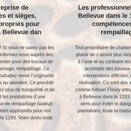
reprise de
Les professionnel
es et sièges,
Bellevue dans le 
propriés pour
compétences
à Bellevue dan
rempailla
 Si vous ne savez pas les
Tout propriétaire de chaises
, informez-vous auprès des
plaisir de s’assoir plus lo
ienter pour des travaux de
à l’aise et au contraire v
cannage, rempaillage. Ce
accomplir des travaux 
uhaitez revoir l’originalité
interventions difficil
 ou abimées. Ce procédé
réalisation. Ce sont des 
z plus de tranquillité et de
comme Artisan Fleury artis
t les prestations d’une
à Bellevue dans le 1293. 
se de rempaillage fauteuil,
sens pour éviter le dang
riels appropriés pour vos
prestations, toute la mai
le 1293. Votre devis reste