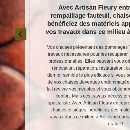
tisan
Avec Artisan Fleury ent
à
rempaillage fauteuil, chais
s
bénéficiez des matériels ap
 !
vos travaux dans ce milieu 
 des travaux
Vos chaises présentent des dommages ?
ravaux de
travaux nécessaires pour les récupérer
et que les
professionnelles. Elles peuvent vous or
peut pas les
rénovation, réparation, restauration, 
 effectuer vos
dernier semble le plus efficace si vous so
 n’ayez pas
de vos chaises devenues endommagées
fessionnel à
fait revivre vos meubles et vous obtiendre
lage de vos
confort. Mais ces travaux nécessiten
on état et qui
spécialiste. Avec Artisan Fleury entrepri
ndez dès
chaises et sièges, bénéficiez des maté
travaux dans ce milieu à Bellevue dans 
gratuit !