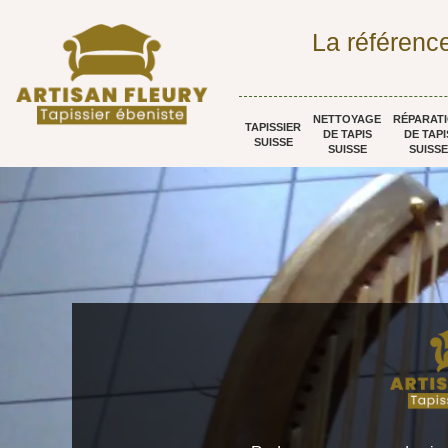
La référence
NETTOYAGE
RÉPARAT
TAPISSIER
DE TAPIS
DE TAPI
SUISSE
SUISSE
SUISSE