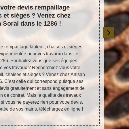
votre devis rempaillage
Nous v
es et sièges ? Venez chez
possède 
à Soral dans le 1286 !
de f
de rempaillage fauteuil, chaises et sièges
Après de lo
t expérimentée pour vos travaux dans ce
fauteuil, 
 1286. Souhaitez-vous que ses équipes
secrets pou
e vos travaux ? Recherchiez-vous votre
les fauteu
il, chaises et sièges ? Venez chez Artisan
gardent son c
6. C’est celle qui correspond puisque ses
de ces meubl
 devis gratuitement et sans engagement de
intervention
n de contrat. Mais la qualité des travaux
vos faute
 si vous ne payerez rien pour votre devis.
mobilier
ortée de vos mains, téléchargez en ligne !
rempailla