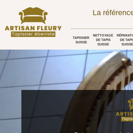
La référence
NETTOYAGE
RÉPARAT
TAPISSIER
DE TAPIS
DE TAPI
SUISSE
SUISSE
SUISSE