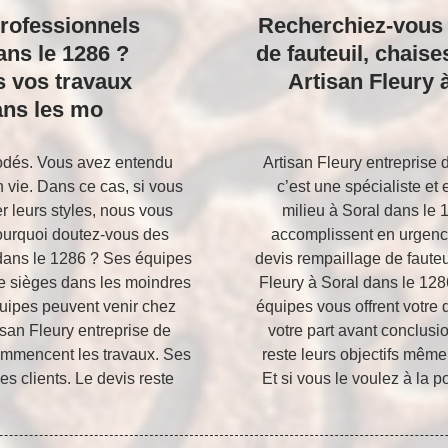
rofessionnels
Recherchiez-vous 
ans le 1286 ?
de fauteuil, chais
s vos travaux
Artisan Fleury 
ans les mo
odés. Vous avez entendu
Artisan Fleury entreprise 
en vie. Dans ce cas, si vous
c’est une spécialiste e
r leurs styles, nous vous
milieu à Soral dans le
Pourquoi doutez-vous des
accomplissent en urgenc
 dans le 1286 ? Ses équipes
devis rempaillage de fauteu
de sièges dans les moindres
Fleury à Soral dans le 128
quipes peuvent venir chez
équipes vous offrent votre
isan Fleury entreprise de
votre part avant conclusio
commencent les travaux. Ses
reste leurs objectifs même
es clients. Le devis reste
Et si vous le voulez à la p