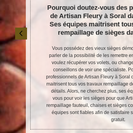
ège
Pourquoi doutez-vous des p
de Artisan Fleury à Soral d
Ses équipes maitrisent tou
rempaillage de sièges d
iège est une
Vous possédez des vieux sièges dém
l est très
parler de la possibilité de les remettre 
essionnel. Car
voulez récupérer vos volets, ou change
pécifiques à
conseillons de voir une spécialiste. 
ments. La
professionnels de Artisan Fleury à Soral
sionnel est
maitrisent tous vos travaux rempaillage 
ormance à un
détails. Alors, ne cherchez plus, ses é
performant.
vous pour voir les sièges pour que Art
atisfaction.
rempaillage fauteuil, chaises et sièges 
équipes sont fiables afin de satisfaire s
gratuit.