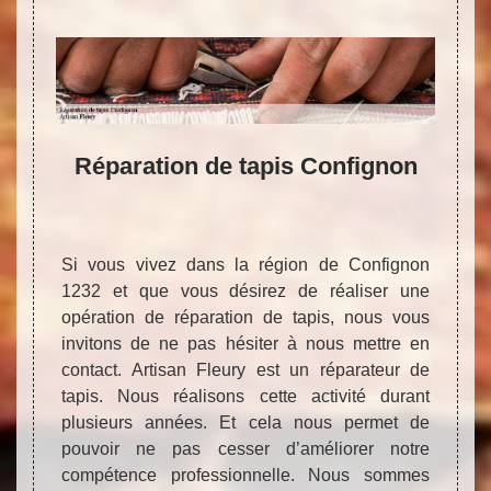
 dans
Réparation de tapis Confignon
ons
n de
Si vous vivez dans la région de Confignon
Le tra
1232 et que vous désirez de réaliser une
loin d
opération de réparation de tapis, nous vous
opérat
invitons de ne pas hésiter à nous mettre en
presta
ique de
contact. Artisan Fleury est un réparateur de
remett
perdent
tapis. Nous réalisons cette activité durant
vous 
réparer
plusieurs années. Et cela nous permet de
appel 
ouveau.
pouvoir ne pas cesser d’améliorer notre
du pre
n petit
compétence professionnelle. Nous sommes
le bon
ite un