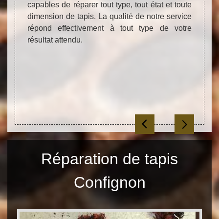
capables de réparer tout type, tout état et toute
votre 
 voulez
dimension de tapis. La qualité de notre service
un pre
 qu’ils
répond effectivement à tout type de votre
maxim
état de
résultat attendu.
résist
aiment
ons de
e tapis
ui vous
Réparation de tapis
Confignon