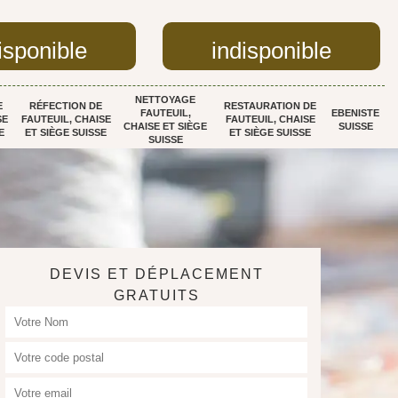
isponible
indisponible
NETTOYAGE
E
RÉFECTION DE
RESTAURATION DE
FAUTEUIL,
EBENISTE
SE
FAUTEUIL, CHAISE
FAUTEUIL, CHAISE
CHAISE ET SIÈGE
SUISSE
E
ET SIÈGE SUISSE
ET SIÈGE SUISSE
SUISSE
DEVIS ET DÉPLACEMENT
GRATUITS