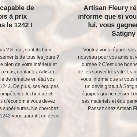
 capable de
Artisan Fleury r
is à prix
informe que si vou
s le 1242 !
lui, vous gagne
Satigny 
is ? Si oui, sont-ils bien
Voulez-vous réparer vos t
sements de tous les jours ?
nouveau pour vos amis et vo
e bien de votre intérieur et
journée ? C’est une bonne
ce cas, contactez Artisan
de les sauver très vite. Dan
le de remettre en état vos
vous informe que si vous 
 1242. De plus, ses équipes
un devis gratuit à Satig
 compétence technique et
équipes qui ne cessent d
lus d’économie vous devez
ses matériels et équipeme
és supérieures. Ne cherchez
Passez chez Artisan Fl
 1242 vous garantit un devis