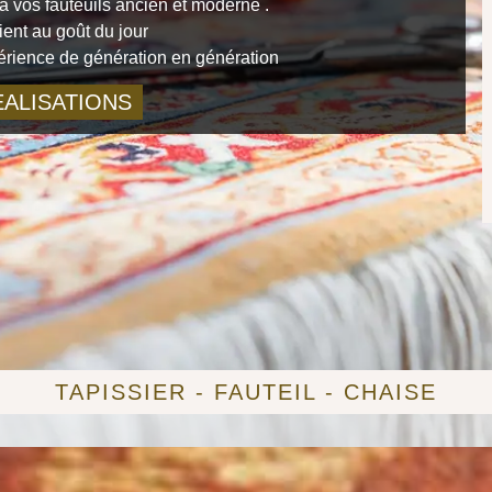
 vos fauteuils ancien et moderne .
ient au goût du jour
périence de génération en génération
ALISATIONS
TAPISSIER - FAUTEIL - CHAISE