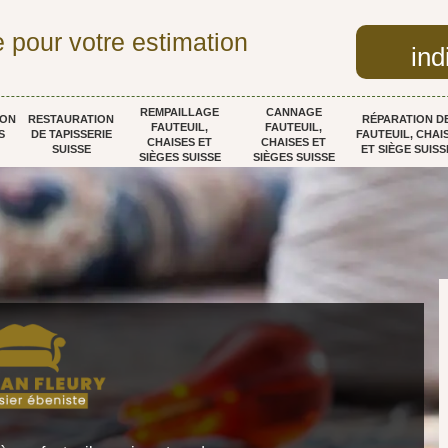
 pour votre estimation
ind
REMPAILLAGE
CANNAGE
ION
RESTAURATION
RÉPARATION D
FAUTEUIL,
FAUTEUIL,
S
DE TAPISSERIE
FAUTEUIL, CHAI
CHAISES ET
CHAISES ET
SUISSE
ET SIÈGE SUISS
SIÈGES SUISSE
SIÈGES SUISSE