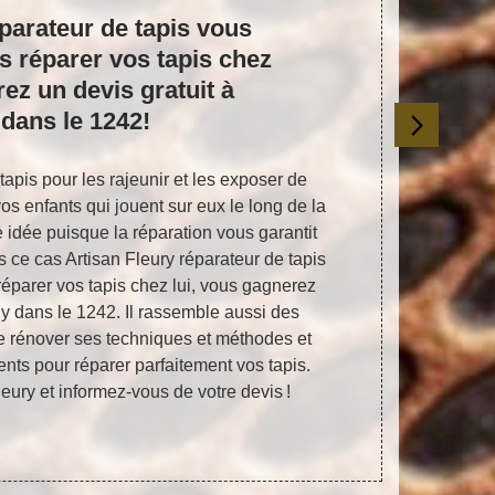
éparateur de tapis vous
Vos tap
s réparer vos tapis chez
Fleury l
rez un devis gratuit à
à Satign
dans le 1242!
apis pour les rajeunir et les exposer de
Comme vous l
s enfants qui jouent sur eux le long de la
d’une maiso
 idée puisque la réparation vous garantit
qu’ils durent
s ce cas Artisan Fleury réparateur de tapis
Si vos tap
réparer vos tapis chez lui, vous gagnerez
réparation d
ny dans le 1242. Il rassemble aussi des
ce cas. M
e rénover ses techniques et méthodes et
seulement d
nts pour réparer parfaitement vos tapis.
Fleury , 
eury et informez-vous de votre devis !
réparation p