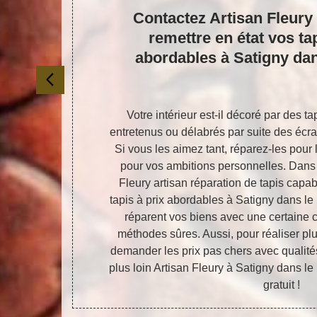
iste
Contactez Artisan Fleury
eury
remettre en état vos tap
de
abordables à Satigny dan
 votre salon
Votre intérieur est-il décoré par des tap
us verrez le
entretenus ou délabrés par suite des écra
 travaux sont
Si vous les aimez tant, réparez-les pour l
liste. Ne les
pour vos ambitions personnelles. Dans 
tisan Fleury
Fleury artisan réparation de tapis capab
rchez d’un
tapis à prix abordables à Satigny dans le
i que vous
réparent vos biens avec une certaine
 vous offre un
méthodes sûres. Aussi, pour réaliser p
demander les prix pas chers avec qualit
plus loin Artisan Fleury à Satigny dans le
gratuit !