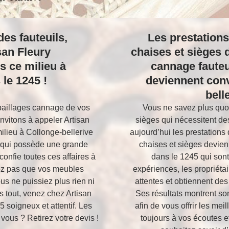
es fauteuils,
Les prestations
san Fleury
chaises et sièges 
s ce milieu à
cannage fauteu
 le 1245 !
deviennent conv
bell
mpaillages cannage de vos
Vous ne savez plus quoi 
invitons à appeler Artisan
sièges qui nécessitent de
ilieu à Collonge-bellerive
aujourd’hui les prestations 
t qui possède une grande
chaises et sièges devien
onfie toutes ces affaires à
dans le 1245 qui son
dez pas que vos meubles
expériences, les propriéta
s ne puissiez plus rien ni
attentes et obtiennent des 
s tout, venez chez Artisan
Ses résultats montrent s
 soigneux et attentif. Les
afin de vous offrir les me
 vous ? Retirez votre devis !
toujours à vos écoutes e