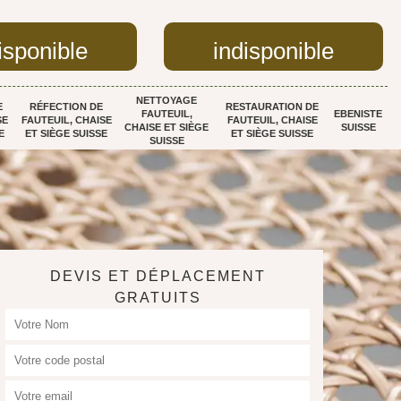
isponible
indisponible
NETTOYAGE
E
RÉFECTION DE
RESTAURATION DE
FAUTEUIL,
EBENISTE
SE
FAUTEUIL, CHAISE
FAUTEUIL, CHAISE
CHAISE ET SIÈGE
SUISSE
E
ET SIÈGE SUISSE
ET SIÈGE SUISSE
SUISSE
DEVIS ET DÉPLACEMENT
GRATUITS