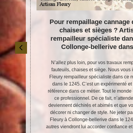
uil,
Pour rempaillage cannage d
prise
chaises et sièges ? Arti
es
rempailleur spécialiste dan
Collonge-bellerive dans
 retourner en
N’allez plus loin, pour vos travaux re
san Fleury à
fauteuils, chaises et siège. Nous vous 
f de cannage
Fleury rempailleur spécialiste dans ce m
 de cannage
dans le 1245. C’est un expérimenté e
ive dans le
référence dans ce métier. Tout le monde c
 tous les
ce professionnel. De ce fait, n’atten
ses et sièges
deviennent déchirés et abimés et que vou
 changez plus
décorer ni changer de style. Ne jeter pa
ge-bellerive
Fleury à Collonge-bellerive dans le 1245
i votre devis
autres viendront lui accorder confiance et