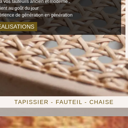
 vos fauteuils ancien et moderne .
ient au goût du jour
périence de génération en génération
ALISATIONS
TAPISSIER - FAUTEIL - CHAISE