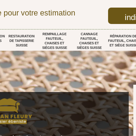
 pour votre estimation
ind
REMPAILLAGE
CANNAGE
ION
RESTAURATION
RÉPARATION D
FAUTEUIL,
FAUTEUIL,
S
DE TAPISSERIE
FAUTEUIL, CHAI
CHAISES ET
CHAISES ET
SUISSE
ET SIÈGE SUISS
SIÈGES SUISSE
SIÈGES SUISSE