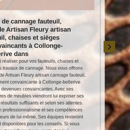
 de cannage fauteuil,
Ne vou
de Artisan Fleury artisan
Collo
il, chaises et sièges
prome
aincants à Collonge-
chais
erive dans
réaliser pour vos fauteuils, chaises et
Vos faute
s travaux de cannage. Nous vous offrons
d’entreti
de Artisan Fleury artisan cannage fauteuil,
bellerive 
nent convaincante à Collonge-bellerive
chaises et
t devenues convaincantes. Avec ses
expériences
ires de meubles viendront lui exposer ses
fauteuil, ch
résultats suffisants et selon ses attentes.
toujours des
on professionnalisme et ses compétences
certaine qua
illeurs de lui-même. Ses équipes resteront
possèdent to
t disponibles pour les conseils. Si vous
vos meubl