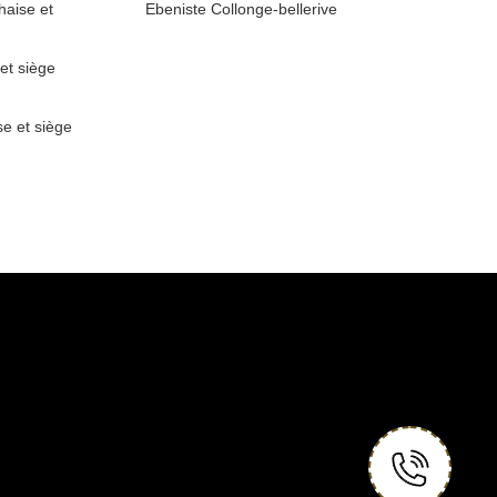
haise et
Ebeniste Collonge-bellerive
 et siège
se et siège