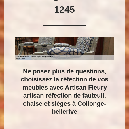
1245
arer
Ne posez plus de questions,
èges
choisissez la réfection de vos
inté
ry
meubles avec Artisan Fleury
rive
artisan réfection de fauteuil,
fau
chaise et sièges à Collonge-
bellerive