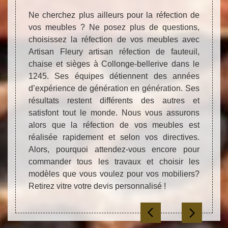
sièges
étique
Ne cherchez plus ailleurs pour la réfection de
Vous 
 plus à
vos meubles ? Ne posez plus de questions,
matièr
e vraie
choisissez la réfection de vos meubles avec
cuir d
oi nous
Artisan Fleury artisan réfection de fauteuil,
Fleur
Fleury
chaise et sièges à Collonge-bellerive dans le
fauteu
longe-
1245. Ses équipes détiennent des années
dans l
quipes
d’expérience de génération en génération. Ses
prix i
ont ses
résultats restent différents des autres et
vos t
telles
satisfont tout le monde. Nous vous assurons
spéci
 styles
alors que la réfection de vos meubles est
beller
ces de
réalisée rapidement et selon vos directives.
ses é
ans le
Alors, pourquoi attendez-vous encore pour
meuble
oment !
commander tous les travaux et choisir les
vos at
modèles que vous voulez pour vos mobiliers?
les no
Retirez vitre votre devis personnalisé !
!