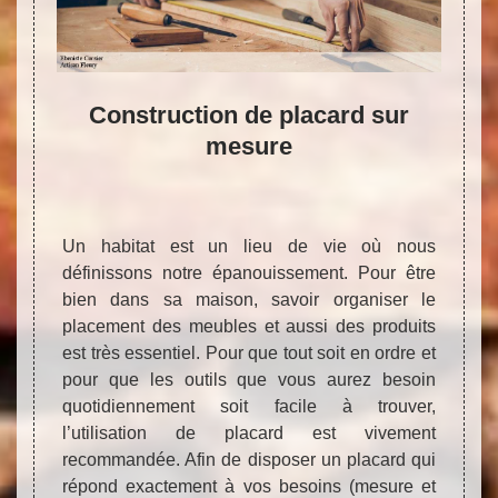
ier
Construction de placard sur
Bo
mesure
onnelle
Artis
savoir-
d’ébé
Un habitat est un lieu de vie où nous
travail
fiable
définissons notre épanouissement. Pour être
étagère
permet
bien dans sa maison, savoir organiser le
abilité
part l
placement des meubles et aussi des produits
n ou de
ouvra
est très essentiel. Pour que tout soit en ordre et
sommes
prése
pour que les outils que vous aurez besoin
ice. Et
toute 
quotidiennement soit facile à trouver,
érence.
d’acc
l’utilisation de placard est vivement
ur vos
proje
recommandée. Afin de disposer un placard qui
aissez
meub
répond exactement à vos besoins (mesure et