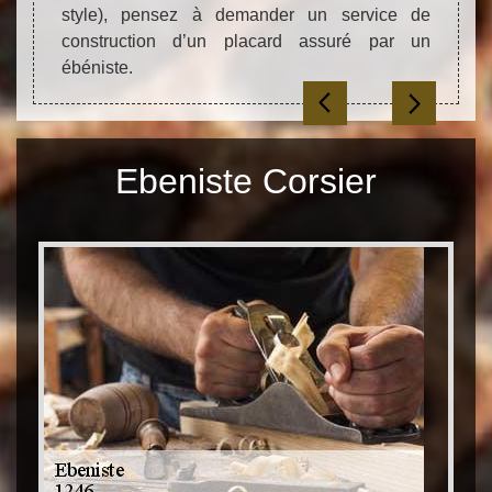
el à la
collab
style), pensez à demander un service de
zone d
construction d’un placard assuré par un
ébéniste.
Ebeniste Corsier