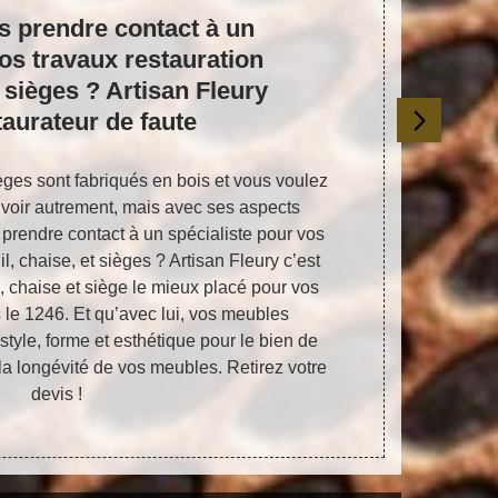
s prendre contact à un
Profite
vos travaux restauration
vos trava
t sièges ? Artisan Fleury
sièges
taurateur de faute
Fl
ièges sont fabriqués en bois et vous voulez
Voulez-vous
s voir autrement, mais avec ses aspects
siège par de
 prendre contact à un spécialiste pour vos
Si vous 
il, chaise, et sièges ? Artisan Fleury c’est
possédez d
l, chaise et siège le mieux placé pour vos
vous. Profite
 le 1246. Et qu’avec lui, vos meubles
fauteuil, 
style, forme et esthétique pour le bien de
restaurateur 
la longévité de vos meubles. Retirez votre
plus loin pui
devis !
budget. N’oub