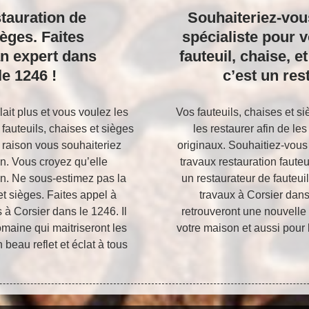
tauration de
Souhaiteriez-vou
ièges. Faites
spécialiste pour 
an expert dans
fauteuil, chaise, e
le 1246 !
c’est un res
ait plus et vous voulez les
Vos fauteuils, chaises et s
auteuils, chaises et sièges
les restaurer afin de le
e raison vous souhaiteriez
originaux. Souhaitiez-vous
n. Vous croyez qu’elle
travaux restauration fauteu
on. Ne sous-estimez pas la
un restaurateur de fauteui
et sièges. Faites appel à
travaux à Corsier dans
 à Corsier dans le 1246. Il
retrouveront une nouvelle 
maine qui maitriseront les
votre maison et aussi pour 
 beau reflet et éclat à tous