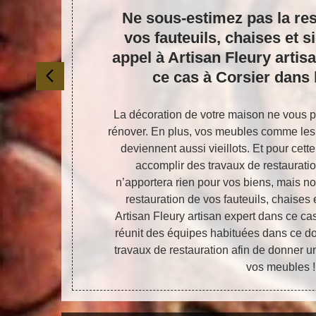
Ne sous-estimez pas la res
vos fauteuils, chaises et s
e,
appel à Artisan Fleury artis
san
ce cas à Corsier dans 
ents de déco
La décoration de votre maison ne vous pl
 et ne vous
rénover. En plus, vos meubles comme les f
lité. Ils ne
deviennent aussi vieillots. Et pour cett
a sérénité
accomplir des travaux de restauratio
r vos besoins
n’apportera rien pour vos biens, mais n
tion fauteuil,
restauration de vos fauteuils, chaises 
n spécialiste
Artisan Fleury artisan expert dans ce cas
et un devis
réunit des équipes habituées dans ce do
travaux de restauration afin de donner un
vos meubles !