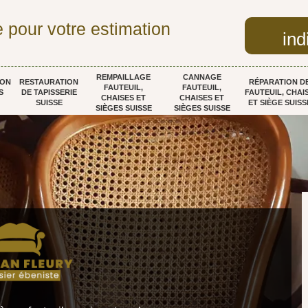
 pour votre estimation
ind
REMPAILLAGE
CANNAGE
ION
RESTAURATION
RÉPARATION D
FAUTEUIL,
FAUTEUIL,
S
DE TAPISSERIE
FAUTEUIL, CHAI
CHAISES ET
CHAISES ET
SUISSE
ET SIÈGE SUISS
SIÈGES SUISSE
SIÈGES SUISSE