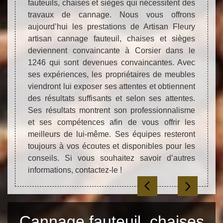
inquié
qu’ils
fauteuils, chaises et sièges qui nécessitent des
1246
sez des
travaux de cannage. Nous vous offrons
fauteu
ent des
aujourd’hui les prestations de Artisan Fleury
Ses é
nt plus
artisan cannage fauteuil, chaises et sièges
ce ca
 raison
deviennent convaincante à Corsier dans le
cannag
er vos
1246 qui sont devenues convaincantes. Avec
dans l
ge plus
ses expériences, les propriétaires de meubles
tâche
uteuil,
viendront lui exposer ses attentes et obtiennent
certa
246. Si
des résultats suffisants et selon ses attentes.
satisf
e vous
Ses résultats montrent son professionnalisme
les q
faires.
et ses compétences afin de vous offrir les
peps 
action
meilleurs de lui-même. Ses équipes resteront
Soyez 
nt !
toujours à vos écoutes et disponibles pour les
votre 
conseils. Si vous souhaitez savoir d’autres
informations, contactez-le !
Cannage fauteuil, chaises