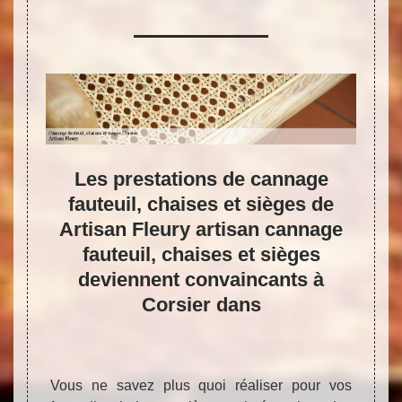
ux
Les prestations de cannage
Ne
 et
fauteuil, chaises et sièges de
Fl
ry
Artisan Fleury artisan cannage
ce
fauteuil, chaises et sièges
ca
1246
deviennent convaincants à
Corsier dans
Vos f
nécess
les de
Vous ne savez plus quoi réaliser pour vos