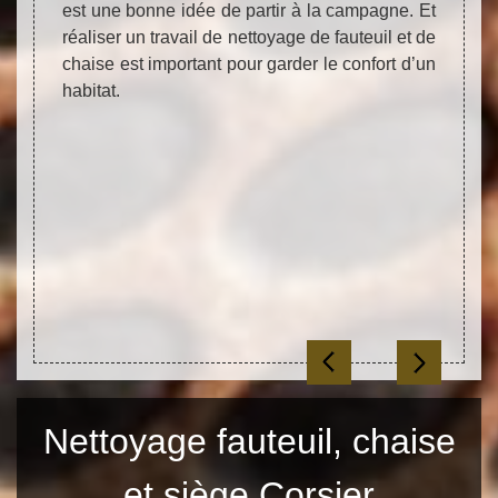
ce cas,
travai
est une bonne idée de partir à la campagne. Et
ttoyage
les sa
réaliser un travail de nettoyage de fauteuil et de
 Fleury
cheveu
chaise est important pour garder le confort d’un
ises et
Alors
habitat.
ctif de
profes
’est de
siège
a santé
Corsi
dans le
réelle
ses et
netto
mander
l’env
humain
tarifs
site in
Nettoyage fauteuil, chaise
et siège Corsier