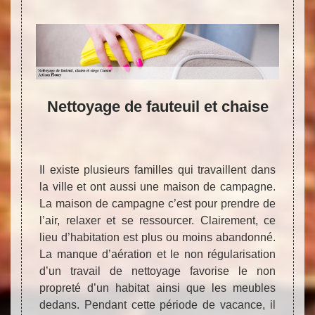
Nettoyage de fauteuil et chaise
Cho
de
p
 de
fau
ns le
vo
Il existe plusieurs familles qui travaillent dans
la ville et ont aussi une maison de campagne.
La maison de campagne c’est pour prendre de
l’air, relaxer et se ressourcer. Clairement, ce
lieu d’habitation est plus ou moins abandonné.
conomie
Penda
La manque d’aération et le non régularisation
yage de
dans 
d’un travail de nettoyage favorise le non
tout le
meill
propreté d’un habitat ainsi que les meubles
é avec
équi
dedans. Pendant cette période de vacance, il