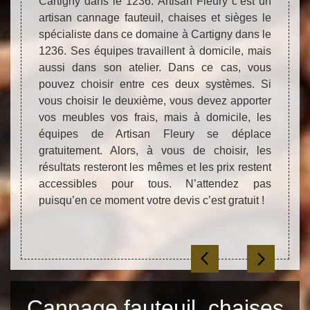
dans le
Cartigny dans le 1236. Artisan Fleury c’est un
redon
nnage
artisan cannage fauteuil, chaises et sièges le
Vous v
esoins.
spécialiste dans ce domaine à Cartigny dans le
nous 
s dans
1236. Ses équipes travaillent à domicile, mais
profe
rtisan
aussi dans son atelier. Dans ce cas, vous
qu’ic
artigny
pouvez choisir entre ces deux systèmes. Si
renco
ès. Ces
vous choisir le deuxième, vous devez apporter
cannag
nt une
vos meubles vos frais, mais à domicile, les
trava
fin de
équipes de Artisan Fleury se déplace
offren
 toutes
gratuitement. Alors, à vous de choisir, les
ce que
oup de
résultats resteront les mêmes et les prix restent
spéc
veaux.
accessibles pour tous. N’attendez pas
l’acc
prix et
puisqu’en ce moment votre devis c’est gratuit !
inquié
les t
devis g
Cannage fauteuil, chaises