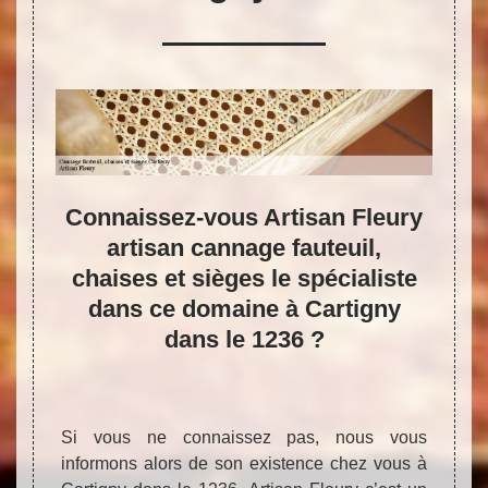
san
Connaissez-vous Artisan Fleury
P
1236
artisan cannage fauteuil,
qu’
x
chaises et sièges le spécialiste
vou
 et
dans ce domaine à Cartigny
Fl
!
dans le 1236 ?
fau
sièges
Si vous ne connaissez pas, nous vous
Ne vous
informons alors de son existence chez vous à
Ça fa