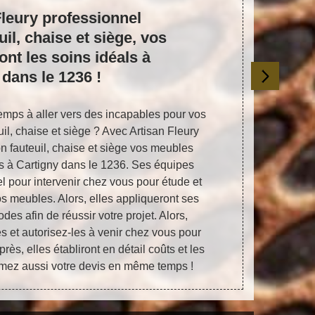
leury professionnel
Voulez-v
uil, chaise et siège, vos
Confiez 
nt les soins idéals à
restaura
 dans le 1236 !
mps à aller vers des incapables pour vos
Vos fauteuil
uil, chaise et siège ? Avec Artisan Fleury
vous ne s
on fauteuil, chaise et siège vos meubles
accomplir ? E
ls à Cartigny dans le 1236. Ses équipes
à Artisan Fle
l pour intervenir chez vous pour étude et
à Cartig
os meubles. Alors, elles appliqueront ses
spécialis
es afin de réussir votre projet. Alors,
mobiliers
s et autorisez-les à venir chez vous pour
nouveaux fau
ès, elles établiront en détail coûts et les
au lieu de 
amez aussi votre devis en même temps !
vous a