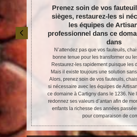
ises
Prenez soin de vos fauteuil
 pas
sièges, restaurez-les si né
 à
les équipes de Artisa
o
professionnel dans ce doma
dans
tre préservés
N’attendez pas que vos fauteuils, chai
tière de
bonne tenue pour les transformer ou les
ises et sièges
Restaurez-les rapidement puisque les dét
. Confiez-les
Mais il existe toujours une solution sans
haise et siège
Alors, prenez soin de vos fauteuils, chai
essionnelles
si nécessaire avec les équipes de Artisa
ry à Cartigny
ce domaine à Cartigny dans le 1236. Ne le
er vos biens.
redonnez ses valeurs d’antan afin de mont
 durables.
enfants la richesse des années passé
pour comparaison de co