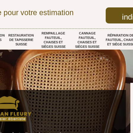
 pour votre estimation
ind
REMPAILLAGE
CANNAGE
ION
RESTAURATION
RÉPARATION D
FAUTEUIL,
FAUTEUIL,
S
DE TAPISSERIE
FAUTEUIL, CHAI
CHAISES ET
CHAISES ET
SUISSE
ET SIÈGE SUISS
SIÈGES SUISSE
SIÈGES SUISSE