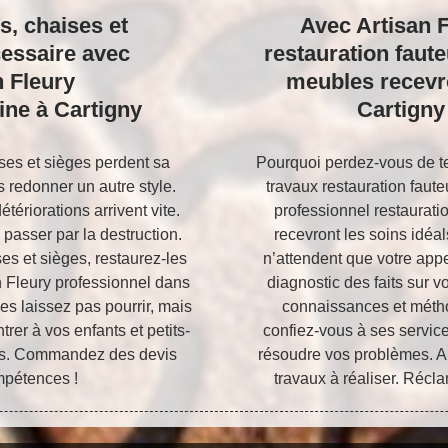
s, chaises et
Avec Artisan F
cessaire avec
restauration faute
n Fleury
meubles recevro
ine à Cartigny
Cartigny
ses et sièges perdent sa
Pourquoi perdez-vous de te
 redonner un autre style.
travaux restauration faute
ériorations arrivent vite.
professionnel restaurati
 passer par la destruction.
recevront les soins idéa
ses et sièges, restaurez-les
n’attendent que votre appe
n Fleury professionnel dans
diagnostic des faits sur v
s laissez pas pourrir, mais
connaissances et méthod
rer à vos enfants et petits-
confiez-vous à ses service
es. Commandez des devis
résoudre vos problèmes. Apr
mpétences !
travaux à réaliser. Récl