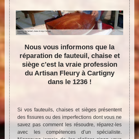
 de
Nous vous informons que la
De
réparation de fauteuil, chaise et
siège c’est la vraie profession
igny
du Artisan Fleury à Cartigny
dans le 1236 !
Le tra
une ac
d’une 
très p
cinéma
Si vos fauteuils, chaises et sièges présentent
en œuv
nt une
des fissures ou des imperfections dont vous ne
pas n
cuir et
savez pas comment les résoudre, réparez-les
perme
artigny
avec les compétences d’un spécialiste.
concer