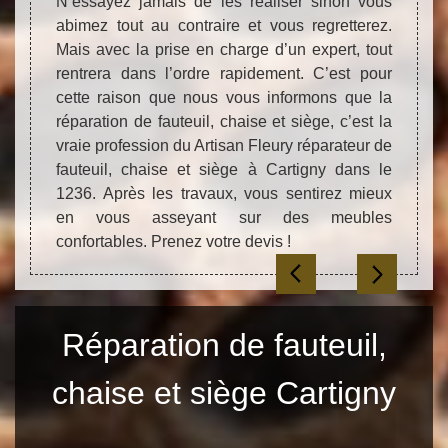
ent une
N’essayez jamais de les réaliser sinon vous
réalis
rtisan
abimez tout au contraire et vous regretterez.
peu d
t siège
Mais avec la prise en charge d’un expert, tout
répar
aine à
rentrera dans l’ordre rapidement. C’est pour
euros
es ont
cette raison que nous vous informons que la
répara
’elles
réparation de fauteuil, chaise et siège, c’est la
pour la
vraie profession du Artisan Fleury réparateur de
z-vous
fauteuil, chaise et siège à Cartigny dans le
peuvent
1236. Après les travaux, vous sentirez mieux
lon les
en vous asseyant sur des meubles
evis !
confortables. Prenez votre devis !
Réparation de fauteuil,
chaise et siège Cartigny