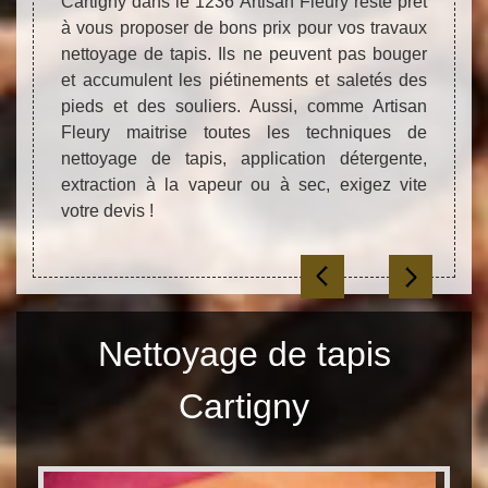
Cartigny dans le 1236 Artisan Fleury reste prêt
tapis 
à vous proposer de bons prix pour vos travaux
dans 
nettoyage de tapis. Ils ne peuvent pas bouger
votre 
et accumulent les piétinements et saletés des
portef
pieds et des souliers. Aussi, comme Artisan
chers
Fleury maitrise toutes les techniques de
rempli
nettoyage de tapis, application détergente,
satisf
extraction à la vapeur ou à sec, exigez vite
gratuit
votre devis !
Nettoyage de tapis
Cartigny