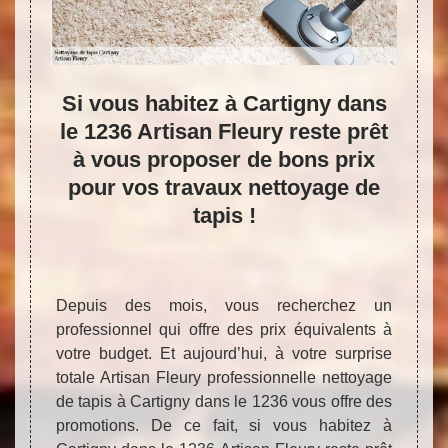
Si vous habitez à Cartigny dans
T
le 1236 Artisan Fleury reste prêt
entr
à vous proposer de bons prix
pour vos travaux nettoyage de
 Chaque
tapis !
r poser
que les
devoir
Cherc
alement
vos t
Depuis des mois, vous recherchez un
il est
entrep
professionnel qui offre des prix équivalents à
e aussi
de tou
votre budget. Et aujourd’hui, à votre surprise
arition
à les 
totale Artisan Fleury professionnelle nettoyage
ié. Le
ne ga
de tapis à Cartigny dans le 1236 vous offre des
as être
télép
promotions. De ce fait, si vous habitez à
n de la
Artis